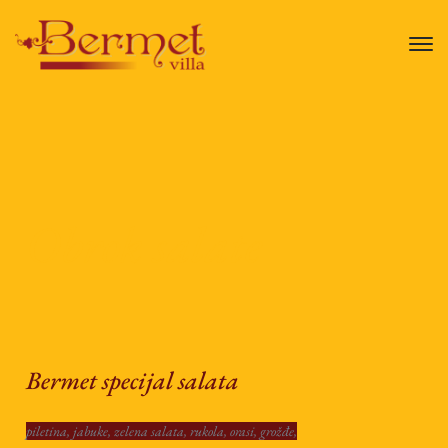
Obrok salate
Bermet specijal salata
piletina, jabuke, zelena salata, rukola, orasi, grožđe,