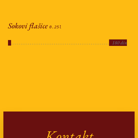
. . . . . . . . . . . . . . . . . . . . . . . . . . . . . . . . . . . . . . . . . . . . . . . . . . . . . . . . . . . . . . . .
. . . . . . . . . . . . . . . .
Sokovi flašice
0.25l
. . . . . . . . . . . . . . . . . . . . . . . . . . . . . . . . . . . . . . . . . . . . . . . . . . . . . . . . . . . . . . . .
180 din
. . . . . . . . . . . . . . . . . . . . . . . . . . . . . . . . . . . . . . . . . . . . . . . . . . . . . . . . . . . . . . . .
. . . . . . . . . . . . . . . .
Kontakt